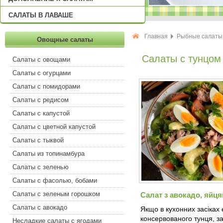
САЛАТЫ В ЛАВАШЕ
Главная
Рыбные салаты
Овощные салаты
Салаты с тунцом
Салаты с овощами
Салаты с огурцами
Салаты с помидорами
Салаты с редисом
Салаты с капустой
Салаты с цветной капустой
Салаты с тыквой
Салаты из топинамбура
Салаты с зеленью
Салаты с фасолью, бобами
Салаты с зеленым горошком
Салат з авокадо, яйця
Салаты с авокадо
Якщо в кухонних засіках 
консервованого тунця, 
Несладкие салаты с ягодами