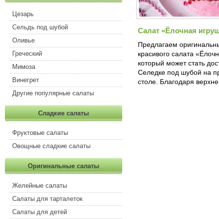
Цезарь
Сельдь под шубой
Салат «Ёлочная игруш
Оливье
Предлагаем оригинальн
Греческий
красивого салата «Ёлочн
который может стать до
Мимоза
Селедке под шубой на п
Винегрет
столе. Благодаря верхн
Другие популярные салаты
Сладкие салаты
Фруктовые салаты
Овощные сладкие салаты
Оригинальные салаты
Желейные салаты
Салаты для тарталеток
Салаты для детей