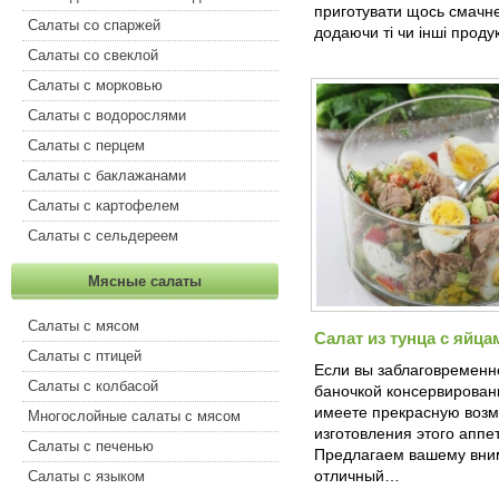
приготувати щось смачне
Салаты со спаржей
додаючи ті чи інші проду
Салаты со свеклой
Салаты с морковью
Салаты с водорослями
Салаты с перцем
Салаты с баклажанами
Салаты с картофелем
Салаты с сельдереем
Мясные салаты
Салаты с мясом
Салат из тунца с яйц
Салаты с птицей
Если вы заблаговременн
Салаты с колбасой
баночкой консервированн
имеете прекрасную возм
Многослойные салаты с мясом
изготовления этого аппе
Салаты с печенью
Предлагаем вашему вн
отличный…
Салаты с языком