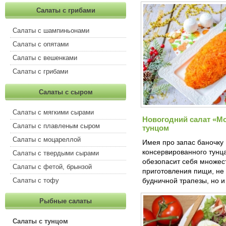
Салаты с грибами
Салаты с шампиньонами
Салаты с опятами
Салаты с вешенками
Салаты с грибами
Салаты с сыром
Салаты с мягкими сырами
Новогодний салат «Мо
Салаты с плавленым сыром
тунцом
Салаты с моцареллой
Имея про запас баночку
консервированного тунца
Салаты с твердыми сырами
обезопасит себя множес
Салаты с фетой, брынзой
приготовления пищи, не 
Салаты с тофу
будничной трапезы, но 
Рыбные салаты
Салаты с тунцом