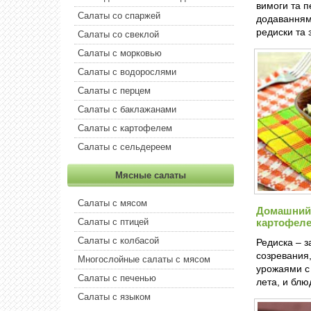
вимоги та 
Салаты со спаржей
додаванням 
редиски та 
Салаты со свеклой
Салаты с морковью
Салаты с водорослями
Салаты с перцем
Салаты с баклажанами
Салаты с картофелем
Салаты с сельдереем
Мясные салаты
Салаты с мясом
Домашний 
Салаты с птицей
картофел
Салаты с колбасой
Редиска – 
созревания
Многослойные салаты с мясом
урожаями с
Салаты с печенью
лета, и бл
Салаты с языком