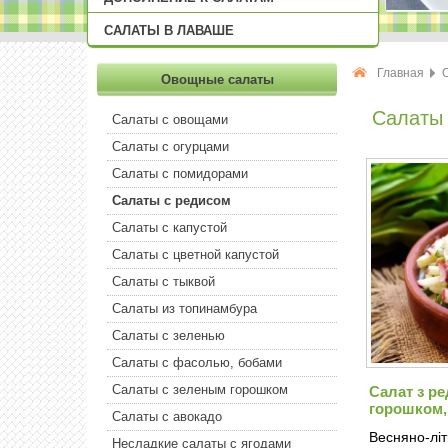
САЛАТЫ В ЛАВАШЕ
Главная
Овощные салаты
Салаты 
Салаты с овощами
Салаты с огурцами
Салаты с помидорами
Салаты с редисом
Салаты с капустой
Салаты с цветной капустой
Салаты с тыквой
Салаты из топинамбура
Салаты с зеленью
Салаты с фасолью, бобами
Салаты с зеленым горошком
Салат з р
горошком,
Салаты с авокадо
Весняно-літ
Несладкие салаты с ягодами