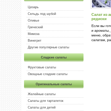
Цезарь
Сельдь под шубой
Салат из 
редиски
Оливье
Если вы го
Греческий
и ароматы,
Мимоза
меню, обра
салатам, р
Винегрет
Другие популярные салаты
Сладкие салаты
Фруктовые салаты
Овощные сладкие салаты
Оригинальные салаты
Желейные салаты
Салаты для тарталеток
Салаты для детей