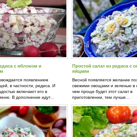
редиса с яблоком и
Простой салат из редиса с о
ем
яйцами
овождается появлением
Весной появляется желание по
ей, в частности, редиса. И
свежими овощами и зеленью в 
адостью включают его в
чем проще будет этот салат в
еню. В дополнение идут…
приготовлении, тем лучше.…