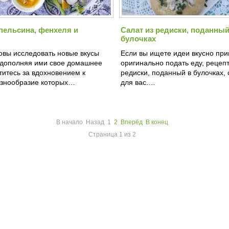
апельсина, фенхеля и
Салат из редиски, поданный
булочках
товы исследовать новые вкусы
Если вы ищете идеи вкусно при
 дополняя ими свое домашнее
оригинально подать еду, рецепт
титесь за вдохновением к
редиски, поданный в булочках, 
азнообразие которых…
для вас.…
В начало
Назад
1
2
Вперёд
В конец
Страница 1 из 2