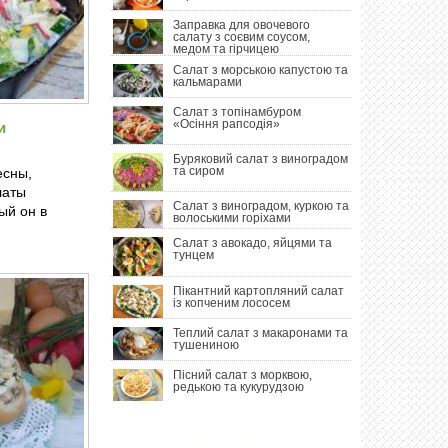
Заправка для овочевого
салату з соєвим соусом,
медом та гірчицею
Салат з морською капустою та
кальмарами
Салат з топінамбуром
«Осіння рапсодія»
и
Буряковий салат з виноградом
та сиром
есны,
латы
Салат з виноградом, куркою та
ый он в
волоськими горіхами
Салат з авокадо, яйцями та
тунцем
Пікантний картопляний салат
із копченим лососем
Теплий салат з макаронами та
тушениною
Пісний салат з морквою,
редькою та кукурудзою