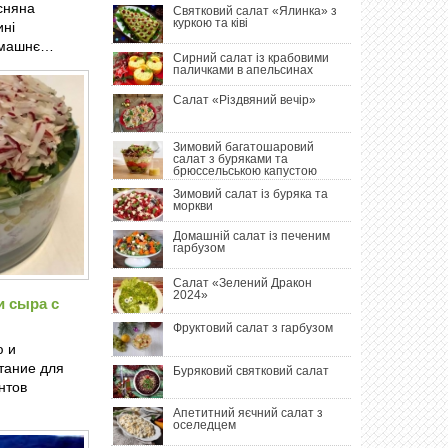
сняна
Святковий салат «Ялинка» з
куркою та ківі
ині
омашнє…
Сирний салат із крабовими
паличками в апельсинах
Салат «Різдвяний вечір»
Зимовий багатошаровий
салат з буряками та
брюссельською капустою
Зимовий салат із буряка та
моркви
Домашній салат із печеним
гарбузом
Салат «Зелений Дракон
2024»
и сыра с
Фруктовий салат з гарбузом
ю и
тание для
Буряковий святковий салат
нтов
Апетитний яєчний салат з
оселедцем