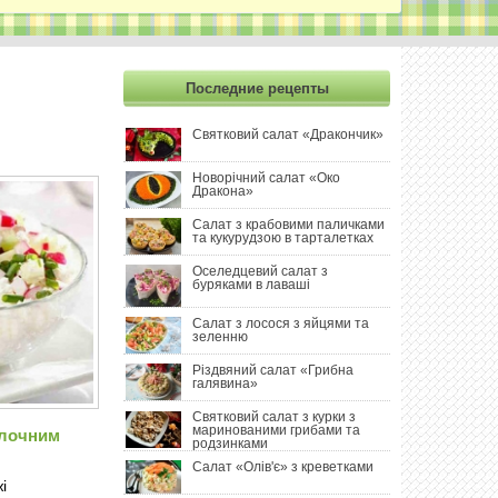
СИРНИЙ САЛАТ ІЗ КРАБОВИМИ ПАЛИЧКАМИ В
АПЕЛЬСИНАХ
САЛАТ «РІЗДВЯНИЙ ВЕЧІР»
Последние рецепты
ЗИМОВИЙ БАГАТОШАРОВИЙ САЛАТ З БУРЯКАМИ ТА...
Святковий салат «Дракончик»
ЗИМОВИЙ САЛАТ ІЗ БУРЯКА ТА МОРКВИ
Новорічний салат «Око
Дракона»
ДОМАШНІЙ САЛАТ ІЗ ПЕЧЕНИМ ГАРБУЗОМ
Салат з крабовими паличками
та кукурудзою в тарталетках
САЛАТ «ЗЕЛЕНИЙ ДРАКОН 2024»
Оселедцевий салат з
буряками в лаваші
Салат з лосося з яйцями та
зеленню
Різдвяний салат «Грибна
галявина»
Святковий салат з курки з
маринованими грибами та
олочним
родзинками
Салат «Олів'є» з креветками
і