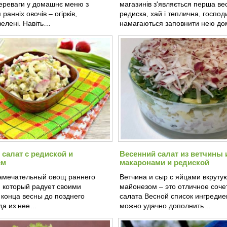
переваги у домашнє меню з
магазинів з'являється перша ве
ранніх овочів – огірків,
редиска, хай і теплична, господ
зелені. Навіть…
намагаються заповнити нею д
салат с редиской и
Весенний салат из ветчины 
ем
макаронами и редиской
замечательный овощ раннего
Ветчина и сыр с яйцами вкруту
, который радует своими
майонезом – это отличное соче
 конца весны до позднего
салата Весной список ингредие
юда из нее…
можно удачно дополнить…