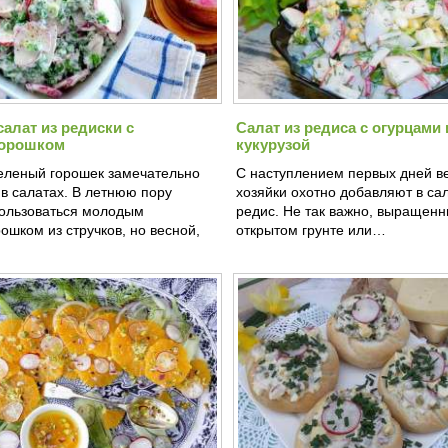
алат из редиски с
Салат из редиса с огурцами 
горошком
кукурузой
зеленый горошек замечательно
С наступлением первых дней в
в салатах. В летнюю пору
хозяйки охотно добавляют в са
ользоваться молодым
редис. Не так важно, выращенн
ошком из стручков, но весной,
открытом грунте или…