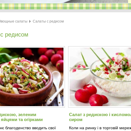
Овощные салаты
Салаты с редисом
с редисом
едискою, зеленим
Салат з редискою і кислом
 яйцями та огірками
сиром
нє благоденство вводить свої
Коли на ринку і в торговій мереж