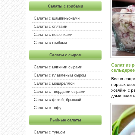
Салаты с грибами
Салаты с шампиньонами
Салаты с опятами
Салаты с вешенками
Салаты с грибами
Салаты с сыром
Салат из 
Салаты с мягкими сырами
сельдере
Салаты с плавленым сыром
Весна сопр
Салаты с моцареллой
первых овощ
хозяйки с р
Салаты с твердыми сырами
домашнее м
Салаты с фетой, брынзой
Салаты с тофу
Рыбные салаты
Салаты с тунцом