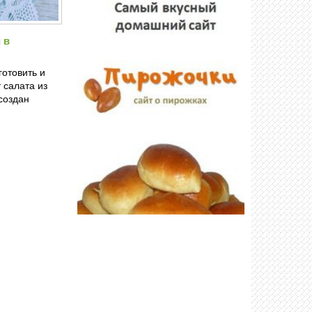
 в
готовить и
 салата из
создан